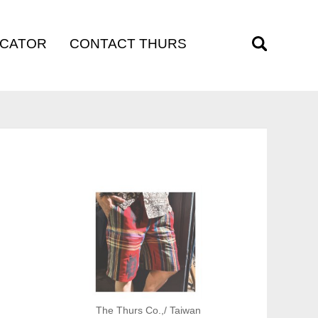
OCATOR
CONTACT THURS
訊
聯絡我們
The Thurs Co.,/ Taiwan