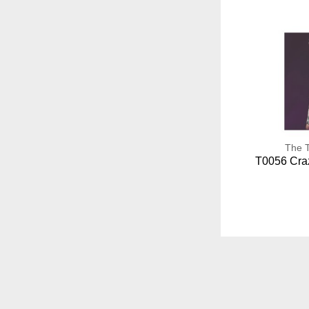
The T
T0056 Cr