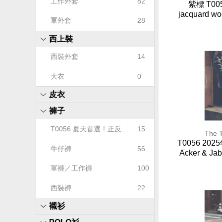
工作外套
82
紫標 T005
jacquard w
軍外套
28
西上裝
西裝外套
14
大衣
0
皮衣
褲子
T0056 夏天首選！正反兩
15
The T
面雙重魅力！
T0056 2
牛仔褲
56
Acker & 
軍褲／工作褲
100
西裝褲
22
襯衫