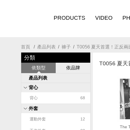
PRODUCTS
VIDEO
P
首頁
產品列表
褲子
T0056 夏天首選！正反
全部商品
影片專區
分類
T0056 
依類型
依品牌
產品列表
背心
背心
68
外套
運動外套
12
The T