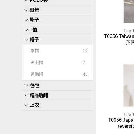
POLO衫
銀飾
靴子
T恤
The T
T0056 Taiw
帽子
英
軍帽
10
紳士帽
7
運動帽
46
包包
精品咖啡
上衣
The T
T0056 Japan
revers