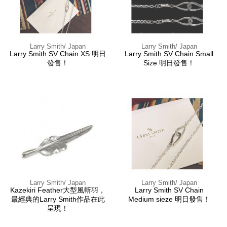
Larry Smith/ Japan
Larry Smith/ Japan
Larry Smith SV Chain XS 明日
Larry Smith SV Chain Small
發售！
Size 明日發售！
Larry Smith/ Japan
Larry Smith/ Japan
Kazekiri Feather大型風斬羽，
Larry Smith SV Chain
最經典的Larry Smith作品在此
Medium sieze 明日發售！
呈現！