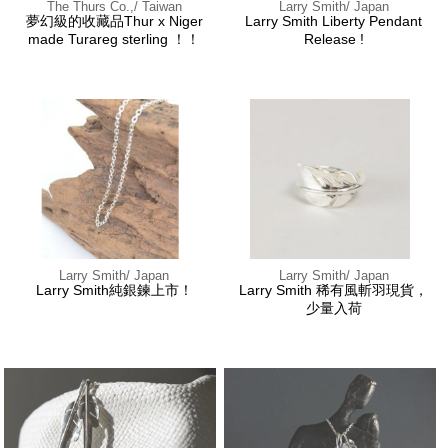
The Thurs Co.,/ Taiwan
Larry Smith/ Japan
夢幻級的收藏品Thur x Niger
Larry Smith Liberty Pendant
made Turareg sterling ！！
Release !
Larry Smith/ Japan
Larry Smith/ Japan
Larry Smith純銀鍊上市！
Larry Smith 稀有風斬羽現貨，
少量入荷