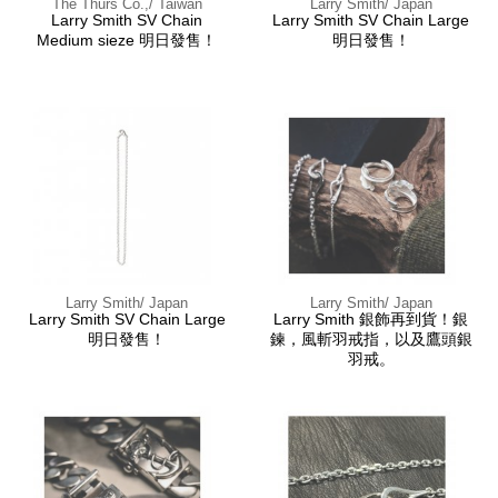
The Thurs Co.,/ Taiwan
Larry Smith/ Japan
Larry Smith SV Chain
Larry Smith SV Chain Large
Medium sieze 明日發售！
明日發售！
Larry Smith/ Japan
Larry Smith/ Japan
Larry Smith SV Chain Large
Larry Smith 銀飾再到貨！銀
明日發售！
鍊，風斬羽戒指，以及鷹頭銀
羽戒。