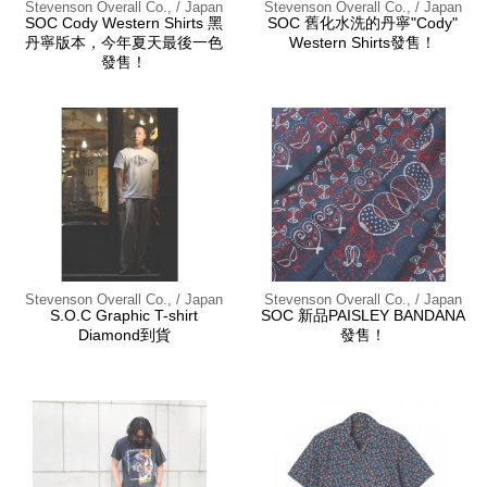
Stevenson Overall Co., / Japan
Stevenson Overall Co., / Japan
SOC Cody Western Shirts 黑
SOC 舊化水洗的丹寧"Cody"
丹寧版本，今年夏天最後一色
Western Shirts發售！
發售！
Stevenson Overall Co., / Japan
Stevenson Overall Co., / Japan
S.O.C Graphic T-shirt
SOC 新品PAISLEY BANDANA
Diamond到貨
發售！