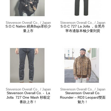
Stevenson Overall Co., / Japan
Stevenson Overall Co., / Japan
S.O.C Nativo 經典Baja罩杉少
S.O.C 727 La Jolla ，全黑丹
量上市
寧布邊版本極少量到貨
Stevenson Overall Co., / Japan
Stevenson Overall Co., / Japan
Stevenson Overall Co. - La
Stevenson Overall Co.
Jolla 727 One Wash 秒殺定
Rounder – RD3 Leopard雙面
番款上市！
魅力！