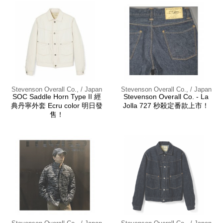
Stevenson Overall Co., / Japan
Stevenson Overall Co., / Japan
SOC Saddle Horn Type II 經
Stevenson Overall Co. - La
典丹寧外套 Ecru color 明日發
Jolla 727 秒殺定番款上市！
售！