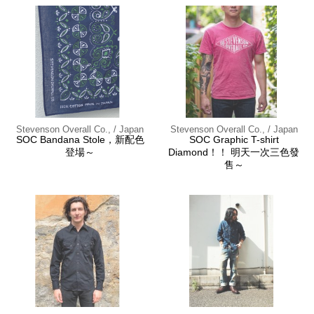
Stevenson Overall Co., / Japan
Stevenson Overall Co., / Japan
SOC Bandana Stole，新配色
SOC Graphic T-shirt
登場～
Diamond！！ 明天一次三色發
售～