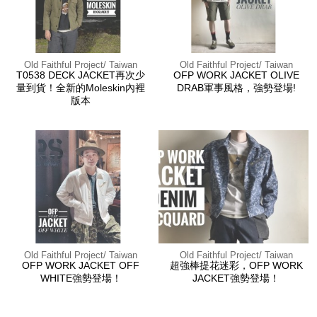
Old Faithful Project/ Taiwan
Old Faithful Project/ Taiwan
T0538 DECK JACKET再次少
OFP WORK JACKET OLIVE
量到貨！全新的Moleskin內裡
DRAB軍事風格，強勢登場!
版本
Old Faithful Project/ Taiwan
Old Faithful Project/ Taiwan
OFP WORK JACKET OFF
超強棒提花迷彩，OFP WORK
WHITE強勢登場！
JACKET強勢登場！