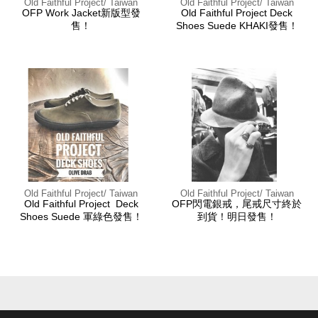
Old Faithful Project/ Taiwan
Old Faithful Project/ Taiwan
OFP Work Jacket新版型發
Old Faithful Project Deck
售！
Shoes Suede KHAKI發售！
Old Faithful Project/ Taiwan
Old Faithful Project/ Taiwan
Old Faithful Project Deck
OFP閃電銀戒，尾戒尺寸終於
Shoes Suede 軍綠色發售！
到貨！明日發售！