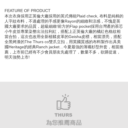
FEATURE OF PRODUCT
本次衣身採用正英倫大廠採用的英式傳統Plaid check, 布料是純棉的
人字紋布料，不過處理的手感更像Rayon的細緻和涼感，不愧是英
國大廠要求的品質，超級細緻!前方的Flap pocket採用台灣產的茶芯
小牛皮並專業染整出法拉利紅，搭配上正英倫大廠的橘紅色格紋相
當合拍，這次也改用全新植鞣皮革的Geisha皮標，相當漂亮，搭配
全黑烤漆的The Thurs co雙爪立扣，用英國質感的布料製作出具美
國Heritage的經典Ranch jacket…今夏最強的薄襯杉型外套，相當推
薦，上市前已經有不少會員朋友先處理了，數量不多，欲購從速，
明天強勢上市!