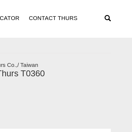
OCATOR
CONTACT THURS
訊
聯絡我們
rs Co.,/ Taiwan
urs T0360