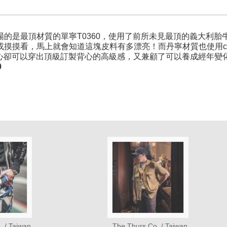
場的是最頂材質的單寧T0360，使用了前所未見最頂的義大利
摸摸看，馬上就會知道這塊皮料有多漂亮！而丹寧材質也使用cone
獷背心卻可以穿出頂級訂製背心的高級感，又兼顧了可以養成經年變
0
.,/ Taiwan
The Thurs Co.,/ Taiwan