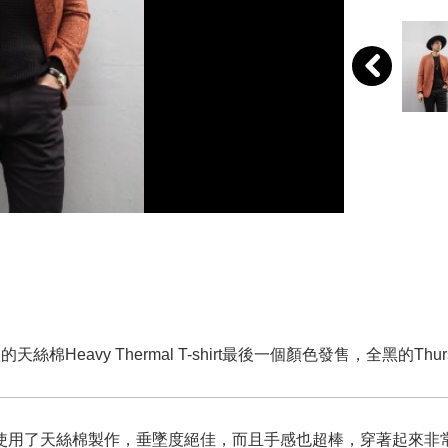
天絲棉Heavy Thermal T-shirt最後一個顏色發售，全黑的Thu
使用了天絲棉製作，垂墜度絕佳，而且手感也超棒，穿著起來非