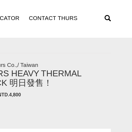
OCATOR
CONTACT THURS
訊
聯絡我們
rs Co.,/ Taiwan
RS HEAVY THERMAL
CK 明日發售！
NTD.4,800