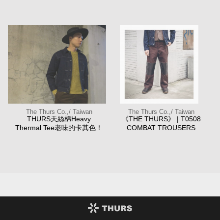
The Thurs Co.,/ Taiwan
The Thurs Co.,/ Taiwan
THURS天絲棉Heavy
《THE THURS》 | T0508
Thermal Tee老味的卡其色！
COMBAT TROUSERS