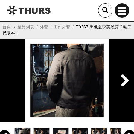
THURS
首頁
產品列表
外套
工作外套
T0367 黑色夏季美麗諾羊毛二
代版本！