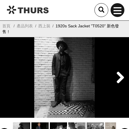
THURS
首頁
產品列表
西上裝
1920s Sack Jacket "T0520" 新色發
售！