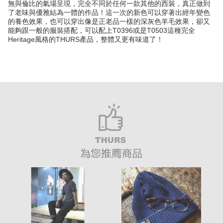
無與倫比的氣場呈現，完全不同於任何一款其他的西裝，真正做到
了老味與優雅結為一體的作品！這一次的新色可以穿著出經年變色
的養色效果，也可以穿出像是正老品一樣的深灰色羊毛效果，卻又
能夠跟一般的服裝搭配，可以配上T0396或是T0503這種完全
Heritage風格的THURS產品，整體又更有味道了！