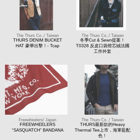
The Thurs Co.,/ Taiwan
The Thurs Co.,/ Taiwan
THURS DENIM BUCKET
冬季Cut & Sewn提案！
HAT 豪華出擊！- Tcap
T0328 反皮口袋燈芯絨法國
工作外套
Freewheelers/ Japan
The Thurs Co.,/ Taiwan
FREEWHEELERS
THURS最新款的Heavy
“SASQUATCH” BANDANA
Thermal Tee上市，海軍藍配
色！