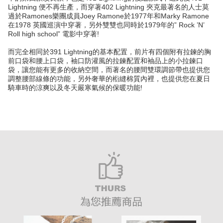
Lightning 便不再生產，而穿著402 Lightning 夾克最著名的人士莫
過於Ramones樂團成員Joey Ramone於1977年和Marky Ramone
在1978 英國巡演中穿著，另外雙雙也同時於1979年的” Rock ’N’
Roll high school” 電影中穿著!
而完全相同於391 Lightning的基本配置，前片有四個附有拉鍊的胸
前口袋和腰上口袋，袖口防灌風的拉鍊配置和袖品上的小拉鍊口
袋，讓您能有更多的收納空間，而著名的腰間雙環調節帶也提供您
調整腰部線條的功能，另外奢華的椼縫棉質內裡，也提供您在夏日
騎車時的涼爽以及冬天嚴寒氣候的保暖功能!