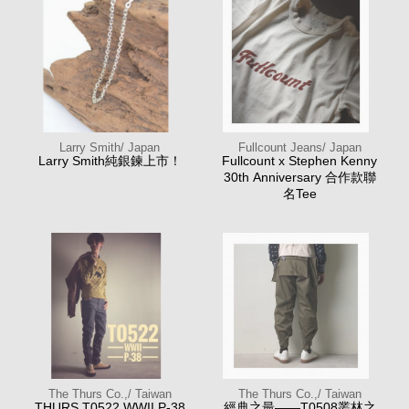
Larry Smith/ Japan
Fullcount Jeans/ Japan
Larry Smith純銀鍊上市！
Fullcount x Stephen Kenny
30th Anniversary 合作款聯
名Tee
The Thurs Co.,/ Taiwan
The Thurs Co.,/ Taiwan
THURS T0522 WWII P-38
經典之最——T0508叢林之